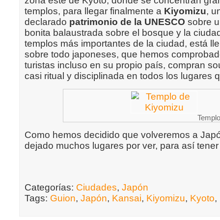
zona este de Kyoto, dónde se concentran gran
templos, para llegar finalmente a
Kiyomizu
, u
declarado
patrimonio de la UNESCO
sobre u
bonita balaustrada sobre el bosque y la ciudad
templos más importantes de la ciudad, está lle
sobre todo japoneses, que hemos comprobado
turistas incluso en su propio país, compran s
casi ritual y disciplinada en todos los lugares q
Templo
Como hemos decidido que volveremos a Jap
dejado muchos lugares por ver, para así tene
Categorías:
Ciudades
,
Japón
Tags:
Guion
,
Japón
,
Kansai
,
Kiyomizu
,
Kyoto
,