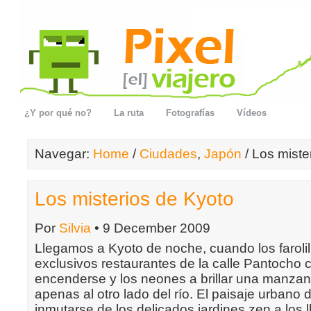
¿Y por qué no?
La ruta
Fotografías
Vídeos
Navegar:
Home
/
Ciudades
,
Japón
/ Los miste
Los misterios de Kyoto
Por
Silvia
• 9 December 2009
Llegamos a Kyoto de noche, cuando los farolil
exclusivos restaurantes de la calle Pantoch
encenderse y los neones a brillar una manzan
apenas al otro lado del río. El paisaje urbano
inmutarse de los delicados jardines zen a los l