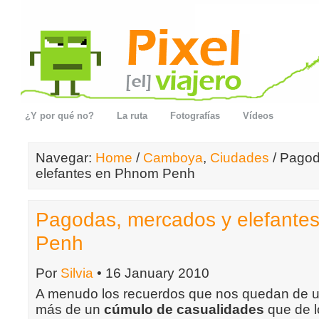
¿Y por qué no?
La ruta
Fotografías
Vídeos
Navegar:
Home
/
Camboya
,
Ciudades
/ Pagod
elefantes en Phnom Penh
Pagodas, mercados y elefante
Penh
Por
Silvia
• 16 January 2010
A menudo los recuerdos que nos quedan de 
más de un
cúmulo de casualidades
que de l