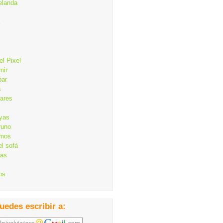
elanda
el Pixel
mir
bar
s
lares
ayas
runo
mos
el sofá
cas
os
uedes escribir a: