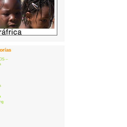
orías
OS –
a
a
a
ng