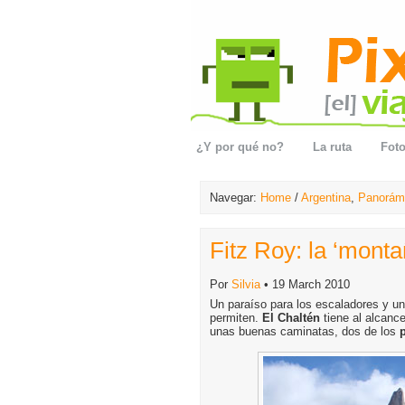
¿Y por qué no?
La ruta
Foto
Navegar:
Home
/
Argentina
,
Panorám
Fitz Roy: la ‘mont
Por
Silvia
• 19 March 2010
Un paraíso para los escaladores y u
permiten.
El Chaltén
tiene al alcanc
unas buenas caminatas, dos de los