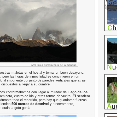
Arco Iris a primera hora de la mañana
uestras maletas en el hostal y tomar un buen desayuno,
pero las horas de inmovilidad se convirtieron en un
o al imponente conjunto de paredes verticales que
atrae
, dispuestos a llegar a su cumbre.
nos conformábamos con llegar al mirador del
Lago de los
minata, cuatro de ida y otras tantas de vuelta.
El sendero
 durante todo el recorrido, pero hay que guardarse fuerzas
scienden
500 metros de desnivel
y sinceramente,
 suda la gota gorda.