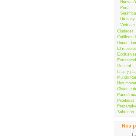
Nueva Z
Perú
Surafrica
Uruguay
Vietnam
Ciudades
Cotilleos d
Dónde dor
El mueble
Exclusiva
Extraesco
General
Islas y pl
Mundo Ra
Nos move
Olvidate d
Panorámi
Pixeladas
Preparativ
Sabrosón
Nos p