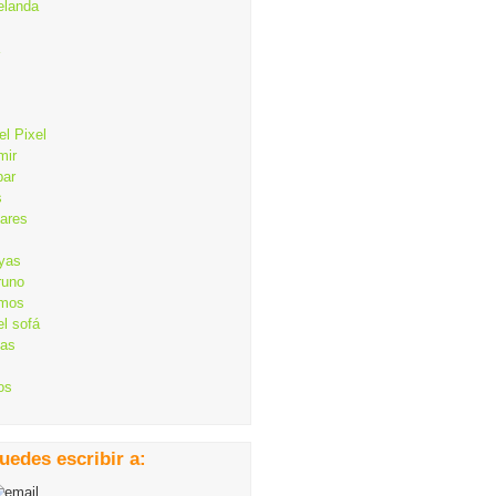
elanda
el Pixel
mir
bar
s
lares
ayas
runo
mos
el sofá
cas
os
uedes escribir a: