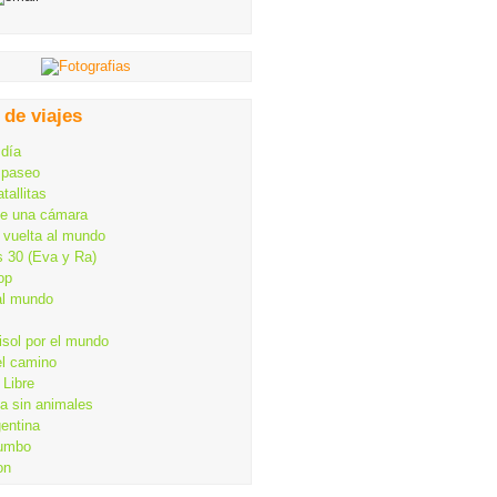
 de viajes
 día
 paseo
tallitas
de una cámara
 vuelta al mundo
s 30 (Eva y Ra)
op
al mundo
isol por el mundo
el camino
Libre
ia sin animales
gentina
rumbo
on