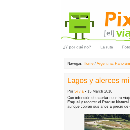
¿Y por qué no?
La ruta
Foto
Navegar:
Home
/
Argentina
,
Panorám
Lagos y alerces mi
Por
Silvia
• 15 March 2010
Con intención de acortar nuestro via
Esquel
y recorrer el
Parque Natural 
aunque cobran sus años a precio de 