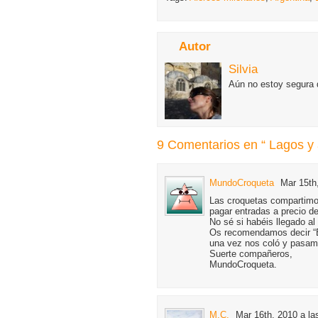
Autor
Silvia
Aún no estoy segura d
9 Comentarios en “ Lagos y 
MundoCroqueta
Mar 15th
Las croquetas compartimo
pagar entradas a precio de
No sé si habéis llegado a
Os recomendamos decir “B
una vez nos coló y pasamo
Suerte compañeros,
MundoCroqueta.
M.C.
Mar 16th, 2010 a la