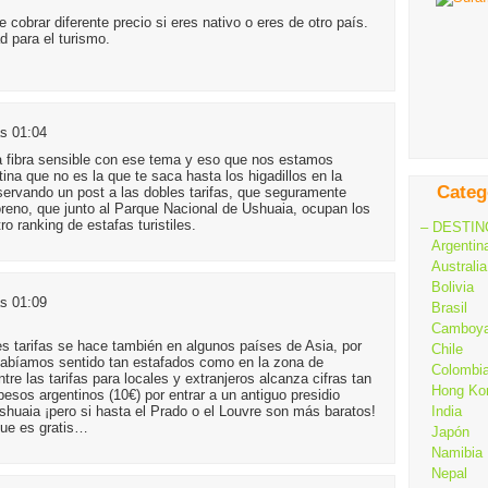
cobrar diferente precio si eres nativo o eres de otro país.
d para el turismo.
as 01:04
la fibra sensible con ese tema y eso que nos estamos
tina que no es la que te saca hasta los higadillos en la
Categ
ervando un post a las dobles tarifas, que seguramente
oreno, que junto al Parque Nacional de Ushuaia, ocupan los
o ranking de estafas turistiles.
– DESTIN
Argentin
Australia
Bolivia
as 01:09
Brasil
Camboy
les tarifas se hace también en algunos países de Asia, por
Chile
habíamos sentido tan estafados como en la zona de
Colombi
tre las tarifas para locales y extranjeros alcanza cifras tan
Hong Ko
esos argentinos (10€) por entrar a un antiguo presidio
huaia ¡pero si hasta el Prado o el Louvre son más baratos!
India
que es gratis…
Japón
Namibia
Nepal