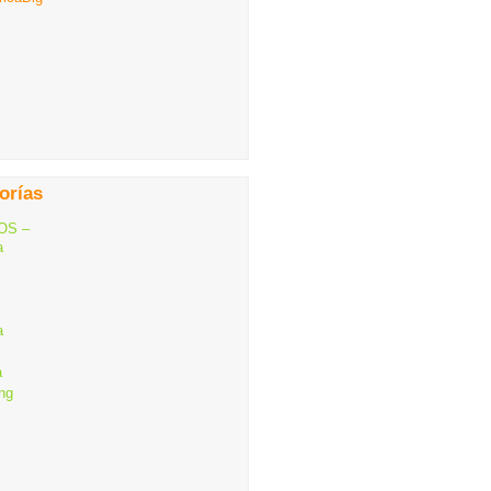
orías
OS –
a
a
a
ng