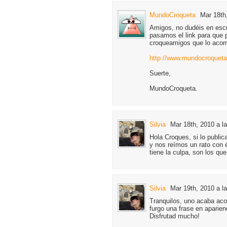
MundoCroqueta
Mar 18th
Amigos, no dudéis en escr
pasamos el link para que p
croqueamigos que lo acomp
http://www.mundocroqueta
Suerte,
MundoCroqueta.
Silvia
Mar 18th, 2010 a l
Hola Croques, si lo publi
y nos reímos un rato con 
tiene la culpa, son los qu
Silvia
Mar 19th, 2010 a l
Tranquilos, uno acaba ac
furgo una frase en aparien
Disfrutad mucho!