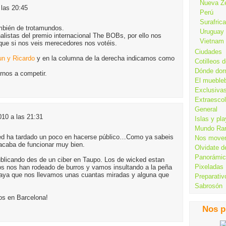
Nueva Z
 las 20:45
Perú
Surafrica
bién de trotamundos.
Uruguay
listas del premio internacional The BOBs, por ello nos
Vietnam
 que si nos veis merecedores nos votéis.
Ciudades
un y Ricardo
y en la columna de la derecha indicamos como
Cotilleos d
Dónde dor
rnos a competir.
El mueble
Exclusiva
Extraesco
General
010 a las 21:31
Islas y pl
Mundo Ra
ked ha tardado un poco en hacerse público…Como ya sabeis
Nos move
 acaba de funcionar muy bien.
Olvidate d
Panorámi
blicando des de un ciber en Taupo. Los de wicked estan
Pixeladas
s nos han rodeado de burros y vamos insultando a la peña
Vaya que nos llevamos unas cuantas miradas y alguna que
Preparativ
Sabrosón
os en Barcelona!
Nos p