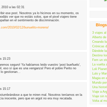
, 2010 a las 02:31
ibir ese post. Nosotros ya lo hicimos en su momento, os
odáis ver que no estáis solos, que el pixel viajero tiene
añan en el sentimiento de discriminación.
Blogs
.com/2010/02/12/bunuelito-moreno/
3 viajes al
Alberto de
Creando ba
Crónicas 
Dándole la
Destino lo
as 15:23
Fem un st
La vuelta 
caremos seguro! Ya habíamos leido vuestro ‘post bueñuelo’,
él, eso sí que es una venganza! Pero el pobre Perito no
Loli Planet
e lo gestionan…
Lulo y Mar
Magia en 
Mundo por 
Una histor
as 15:17
Viaje a Ar
ostumbrándose a que te miren mal. Nosotros teníamos en la
Viaje sin 
cia inocente, pero que en argot no era muy recatada.
Volta al m