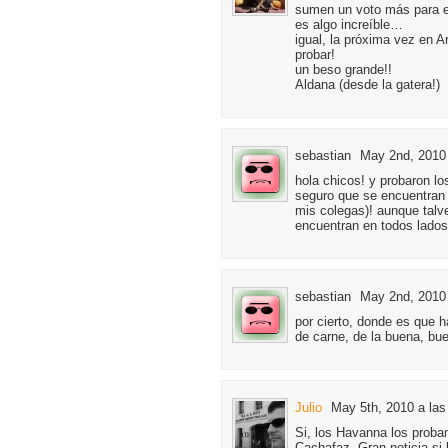
sumen un voto más para e
es algo increíble…
igual, la próxima vez en 
probar!
un beso grande!!
Aldana (desde la gatera!)
sebastian
May 2nd, 2010 
hola chicos! y probaron l
seguro que se encuentran
mis colegas)! aunque talv
encuentran en todos lados
sebastian
May 2nd, 2010 
por cierto, donde es que 
de carne, de la buena, bu
Julio
May 5th, 2010 a las
Si, los Havanna los prob
Cachafaz. Gran noticia s