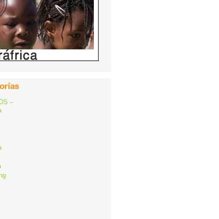
orías
OS –
a
a
a
ng