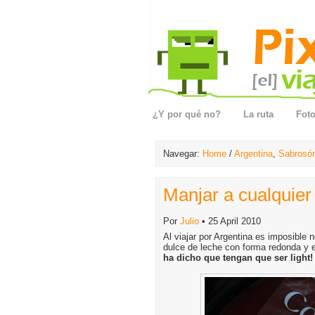
¿Y por qué no?
La ruta
Foto
Navegar:
Home
/
Argentina
,
Sabrosó
Manjar a cualquier
Por
Julio
• 25 April 2010
Al viajar por Argentina es imposible n
dulce de leche con forma redonda y 
ha dicho que tengan que ser light!