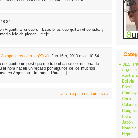
 18:34
en Argentina, di que sí. Esos bifes que quitan el sentido, y
medio lelo de placer…jejeje.
Categ
 Compañeros de ruta (XXX)
Jun 16th, 2010 a las 10:54
ro encuentro un post que me trae el sabor de mi tierra de
– DESTIN
quier hora hacen un repaso por algunos de los muchos
Argentin
barse en Argentina. Ummmm. Para […]
Australia
Bolivia
Brasil
Camboy
Un viaje para no dormirse
»
Chile
Colombi
Hong Ko
India
Japón
Namibia
Nepal