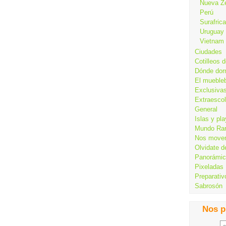
Nueva Z
Perú
Surafrica
Uruguay
Vietnam
Ciudades
Cotilleos d
Dónde dor
El mueble
Exclusiva
Extraesco
General
Islas y pl
Mundo Ra
Nos move
Olvidate d
Panorámi
Pixeladas
Preparativ
Sabrosón
Nos p