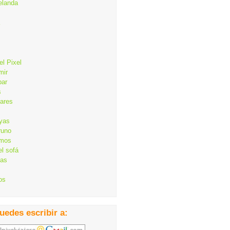
elanda
el Pixel
mir
bar
s
lares
ayas
runo
mos
el sofá
cas
os
uedes escribir a: