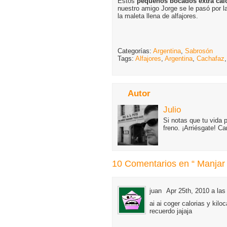
Estos
pequeños bocados extra cal
nuestro amigo Jorge se le pasó por l
la maleta llena de alfajores.
Categorías:
Argentina
,
Sabrosón
Tags:
Alfajores
,
Argentina
,
Cachafaz
Autor
Julio
Si notas que tu vida 
freno. ¡Arriésgate! C
10 Comentarios en “ Manjar 
juan
Apr 25th, 2010 a las
ai ai coger calorias y kilo
recuerdo jajaja