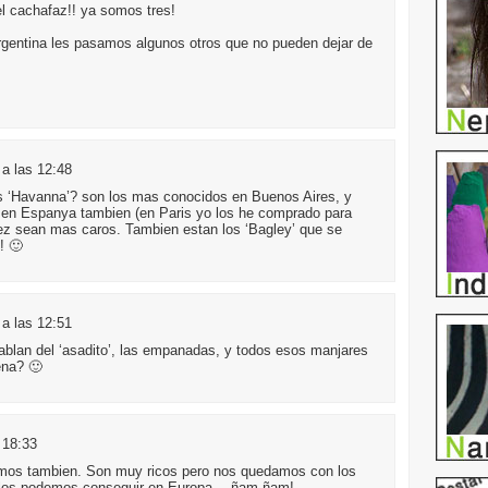
l cachafaz!! ya somos tres!
Argentina les pasamos algunos otros que no pueden dejar de
a las 12:48
os ‘Havanna’? son los mas conocidos en Buenos Aires, y
 en Espanya tambien (en Paris yo los he comprado para
ez sean mas caros. Tambien estan los ‘Bagley’ que se
! 🙂
a las 12:51
hablan del ‘asadito’, las empanadas, y todos esos manjares
ena? 🙂
 18:33
amos tambien. Son muy ricos pero nos quedamos con los
i los podemos conseguir en Europa….ñam ñam!