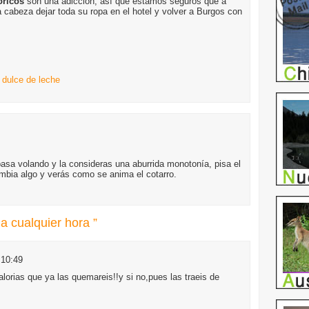
óricos
son una adicción, así que estamos seguros que a
a cabeza dejar toda su ropa en el hotel y volver a Burgos con
,
dulce de leche
pasa volando y la consideras una aburrida monotonía, pisa el
ambia algo y verás como se anima el cotarro.
a cualquier hora ”
 10:49
calorias que ya las quemareis!!y si no,pues las traeis de