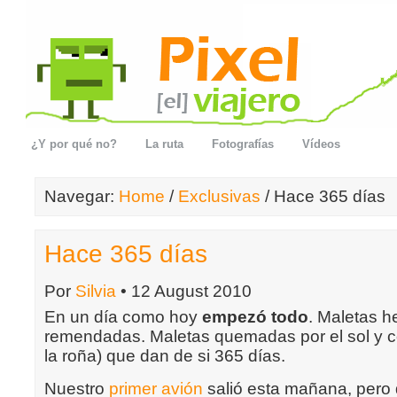
¿Y por qué no?
La ruta
Fotografías
Vídeos
Navegar:
Home
/
Exclusivas
/ Hace 365 días
Hace 365 días
Por
Silvia
• 12 August 2010
En un día como hoy
empezó todo
. Maletas 
remendadas. Maletas quemadas por el sol y co
la roña) que dan de si 365 días.
Nuestro
primer avión
salió esta mañana, pero 