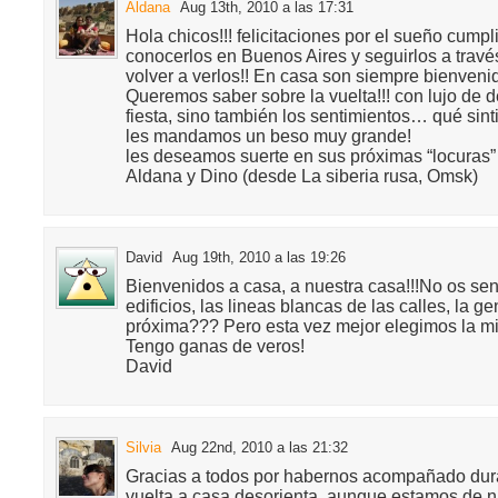
Aldana
Aug 13th, 2010 a las 17:31
Hola chicos!!! felicitaciones por el sueño cumpl
conocerlos en Buenos Aires y seguirlos a trav
volver a verlos!! En casa son siempre bienveni
Queremos saber sobre la vuelta!!! con lujo de de
fiesta, sino también los sentimientos… qué sinti
les mandamos un beso muy grande!
les deseamos suerte en sus próximas “locuras”
Aldana y Dino (desde La siberia rusa, Omsk)
David
Aug 19th, 2010 a las 19:26
Bienvenidos a casa, a nuestra casa!!!No os sen
edificios, las lineas blancas de las calles, la 
próxima??? Pero esta vez mejor elegimos la m
Tengo ganas de veros!
David
Silvia
Aug 22nd, 2010 a las 21:32
Gracias a todos por habernos acompañado dura
vuelta a casa desorienta, aunque estamos de 