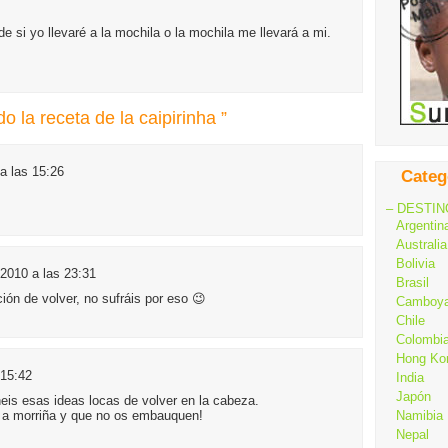
e si yo llevaré a la mochila o la mochila me llevará a mi.
 la receta de la caipirinha ”
a las 15:26
Categ
– DESTIN
Argentin
Australia
Bolivia
 2010 a las 23:31
Brasil
ón de volver, no sufráis por eso 😉
Camboy
Chile
Colombi
Hong Ko
 15:42
India
Japón
eis esas ideas locas de volver en la cabeza.
a a morriña y que no os embauquen!
Namibia
Nepal