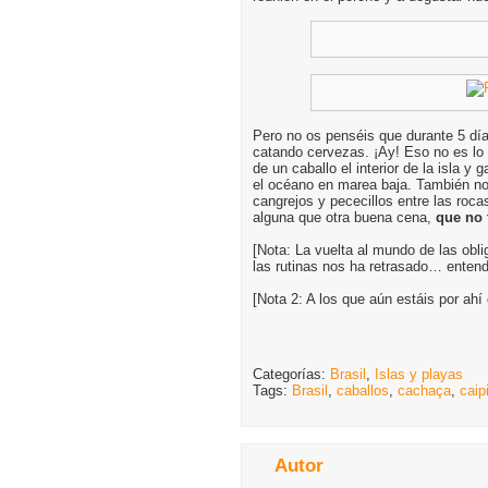
Pero no os penséis que durante 5 dí
catando cervezas. ¡Ay! Eso no es lo
de un caballo el interior de la isla 
el océano en marea baja. También n
cangrejos y pececillos entre las roc
alguna que otra buena cena,
que no 
[Nota: La vuelta al mundo de las obli
las rutinas nos ha retrasado… entend
[Nota 2: A los que aún estáis por ah
Categorías:
Brasil
,
Islas y playas
Tags:
Brasil
,
caballos
,
cachaça
,
caip
Autor