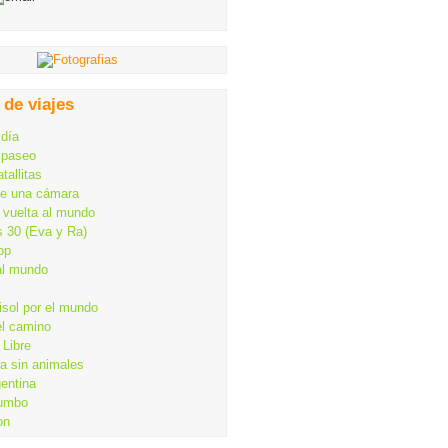
 de viajes
 día
 paseo
tallitas
de una cámara
 vuelta al mundo
s 30 (Eva y Ra)
op
al mundo
isol por el mundo
el camino
Libre
ia sin animales
gentina
rumbo
on