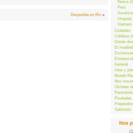
Nueva Z
Perú
Surafrica
Despedida en Río
»
Uruguay
Vietnam
Ciudades
Cotilleos d
Dónde dor
El mueble
Exclusiva
Extraesco
General
Islas y pl
Mundo Ra
Nos move
Olvidate d
Panorámi
Pixeladas
Preparativ
Sabrosón
Nos p