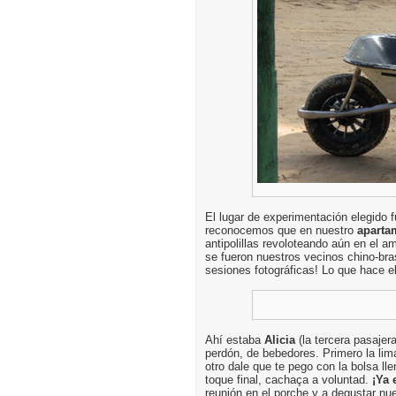
El lugar de experimentación elegido 
reconocemos que en nuestro
aparta
antipolillas revoloteando aún en el 
se fueron nuestros vecinos chino-bra
sesiones fotográficas! Lo que hace e
Ahí estaba
Alicia
(la tercera pasajer
perdón, de bebedores. Primero la li
otro dale que te pego con la bolsa lle
toque final, cachaça a voluntad.
¡Ya 
reunión en el porche y a degustar nu