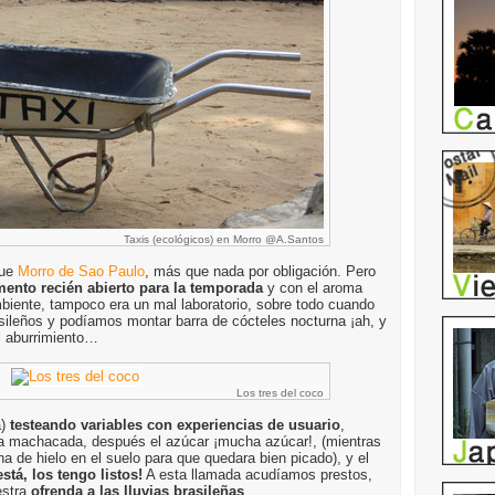
Taxis (ecológicos) en Morro @A.Santos
fue
Morro de Sao Paulo
, más que nada por obligación. Pero
mento recién abierto para la temporada
y con el aroma
ambiente, tampoco era un mal laboratorio, sobre todo cuando
sileños y podíamos montar barra de cócteles nocturna ¡ah, y
l aburrimiento…
Los tres del coco
a)
testeando variables con experiencias de usuario
,
ma machacada, después el azúcar ¡mucha azúcar!, (mientras
na de hielo en el suelo para que quedara bien picado), y el
está, los tengo listos!
A esta llamada acudíamos prestos,
estra
ofrenda a las lluvias brasileñas
.