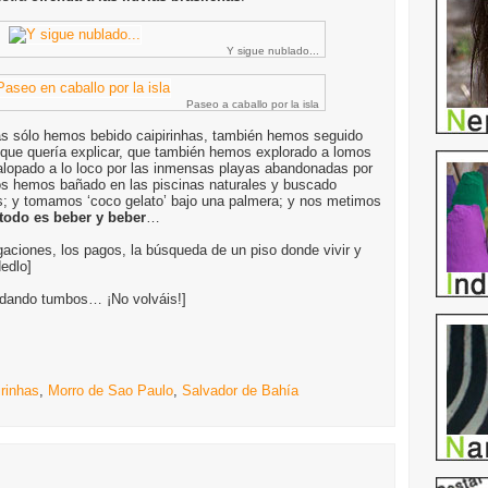
Y sigue nublado...
Paseo a caballo por la isla
as sólo hemos bebido caipirinhas, también hemos seguido
 que quería explicar, que también hemos explorado a lomos
y galopado a lo loco por las inmensas playas abandonadas por
os hemos bañado en las piscinas naturales y buscado
as; y tomamos ‘coco gelato’ bajo una palmera; y nos metimos
todo es beber y beber
…
gaciones, los pagos, la búsqueda de un piso donde vivir y
edlo]
í dando tumbos… ¡No volváis!]
irinhas
,
Morro de Sao Paulo
,
Salvador de Bahía