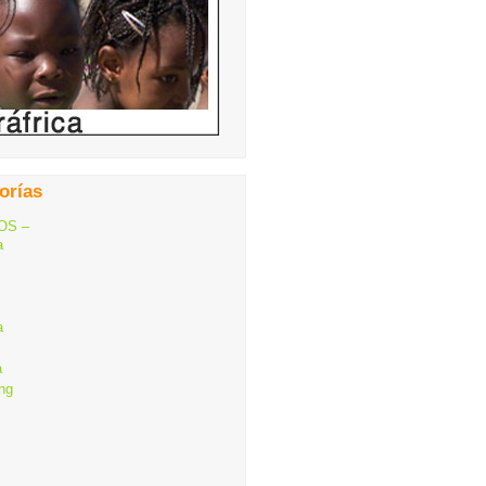
orías
OS –
a
a
a
ng