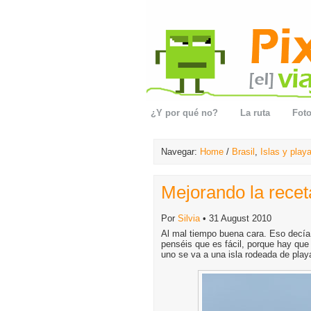
¿Y por qué no?
La ruta
Foto
Navegar:
Home
/
Brasil
,
Islas y play
Mejorando la receta
Por
Silvia
• 31 August 2010
Al mal tiempo buena cara. Eso decía
penséis que es fácil, porque hay qu
uno se va a una isla rodeada de pla