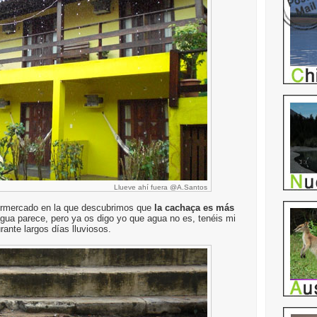
Llueve ahí fuera @A.Santos
ermercado en la que descubrimos que
la cachaça es más
agua parece, pero ya os digo yo que agua no es, tenéis mi
ante largos días lluviosos.