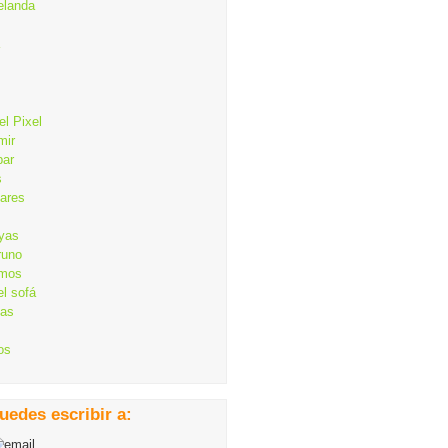
elanda
el Pixel
mir
bar
s
lares
ayas
runo
mos
el sofá
cas
os
uedes escribir a: