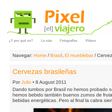
¿Y por qué no?
La ruta
Fotografías
Vídeos
Navegar:
Home
/
Brasil
,
El mueblebar
/ Cervez
Cervezas brasileñas
Por
Julio
• 8 August 2011
Dando tumbos por Brasil no hemos probado s
hemos bebido también buenos zumos de fruta
bebidas energéticas. Pero al final la cabra siem