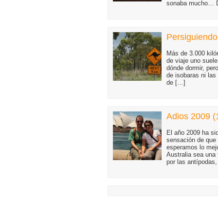
sonaba mucho… D
Persiguiendo 
Más de 3.000 kilóm
de viaje uno suele 
dónde dormir, per
de isobaras ni las
de […]
Adios 2009 (
El año 2009 ha si
sensación de que
esperamos lo mejo
Australia sea una 
por las antípodas,