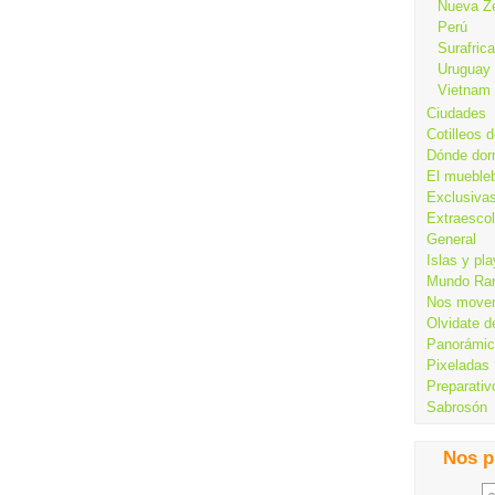
Nueva Z
Perú
Surafrica
Uruguay
Vietnam
Ciudades
Cotilleos d
Dónde dor
El mueble
Exclusiva
Extraesco
General
Islas y pl
Mundo Ra
Nos move
Olvidate d
Panorámi
Pixeladas
Preparativ
Sabrosón
Nos p