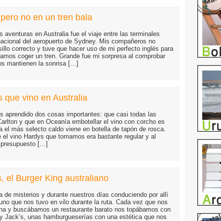
pero no en un tren bala
 aventuras en Australia fue el viaje entre las terminales
nacional del aeropuerto de Sydney. Mis compañeros no
illo correcto y tuve que hacer uso de mi perfecto inglés para
iamos coger un tren. Grande fue mi sorpresa al comprobar
os mantienen la sonrisa […]
 que vino en Australia
s aprendido dos cosas importantes: que casi todas las
arlton y que en Oceanía embotellar el vino con corcho es
a el más selecto caldo viene en botella de tapón de rosca.
el vino Hardys que tomamos era bastante regular y al
o presupuesto […]
 el Burger King australiano
na de misterios y durante nuestros días conduciendo por allí
no que nos tuvo en vilo durante la ruta. Cada vez que nos
una y buscábamos un restaurante barato nos topábamos con
y Jack’s, unas hamburgueserías con una estética que nos