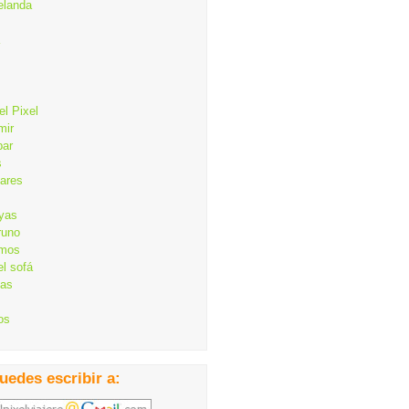
elanda
el Pixel
mir
bar
s
lares
ayas
runo
mos
el sofá
cas
os
uedes escribir a: