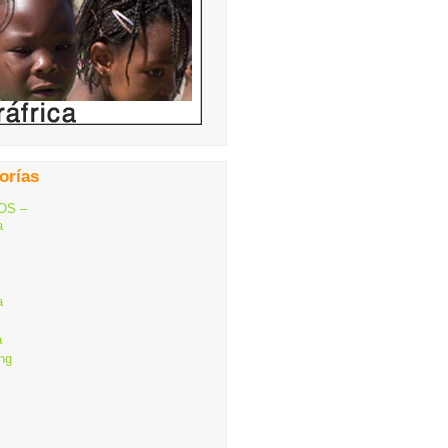
orías
OS –
a
a
a
ng