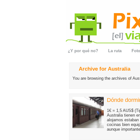
¿Y por qué no?
La ruta
Foto
Archive for Australia
You are browsing the archives of Aust
Dónde dormir
1€ = 1,5 AUS$ (Ti
Australia tienen 
alojamos estaban 
cocinas bien equi
aunque importante