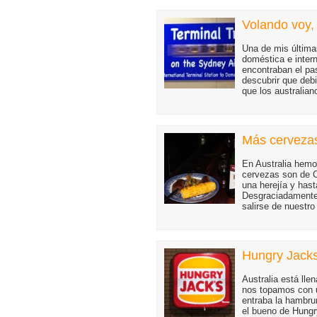
Volando voy, 
Una de mis últimas
doméstica e inter
encontraban el pas
descubrir que deb
que los australian
Más cervezas
En Australia hemo
cervezas son de C
una herejía y hast
Desgraciadamente 
salirse de nuestr
Hungry Jacks,
Australia está lle
nos topamos con u
entraba la hambr
el bueno de Hungr