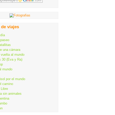
 de viajes
 día
 paseo
tallitas
de una cámara
 vuelta al mundo
s 30 (Eva y Ra)
op
al mundo
isol por el mundo
el camino
Libre
ia sin animales
gentina
rumbo
on