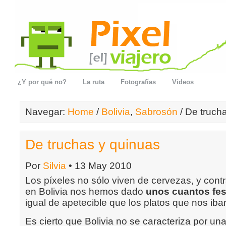
¿Y por qué no?
La ruta
Fotografías
Vídeos
Navegar:
Home
/
Bolivia
,
Sabrosón
/ De truch
De truchas y quinuas
Por
Silvia
• 13 May 2010
Los píxeles no sólo viven de cervezas, y contr
en Bolivia nos hemos dado
unos cuantos fes
igual de apetecible que los platos que nos iba
Es cierto que Bolivia no se caracteriza por u