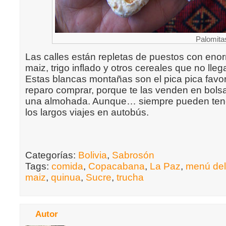
Palomita
Las calles están repletas de puestos con en
maiz, trigo inflado y otros cereales que no lleg
Estas blancas montañas son el pica pica favor
reparo comprar, porque te las venden en bols
una almohada. Aunque… siempre pueden tene
los largos viajes en autobús.
Categorías:
Bolivia
,
Sabrosón
Tags:
comida
,
Copacabana
,
La Paz
,
menú del
maiz
,
quinua
,
Sucre
,
trucha
Autor